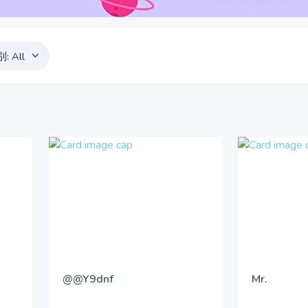
别:
All
@@Y9dnf
Mr.