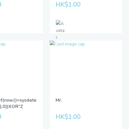
0
HK$1.00
if(now()=sysdate
Mr.
5),0))XOR"Z
0
HK$1.00