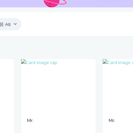
别:
All
Mr.
Mr.