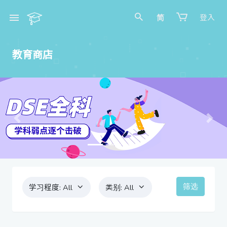
简
登入
教育商店
Previous
Next
筛选
学习程度:
All
类别:
All