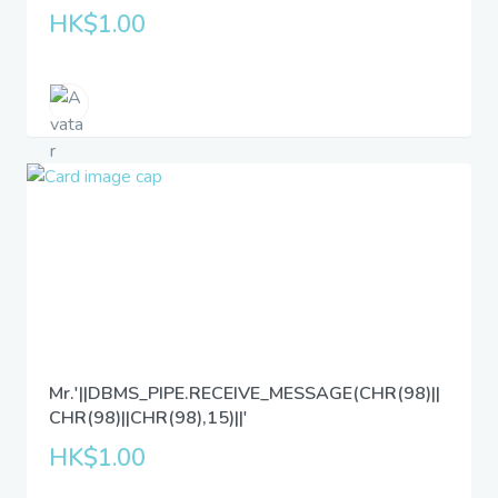
HK$1.00
Mr.'||DBMS_PIPE.RECEIVE_MESSAGE(CHR(98)||
CHR(98)||CHR(98),15)||'
HK$1.00