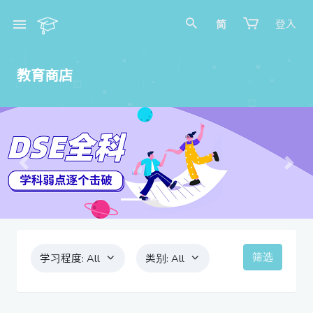
简
登入
教育商店
Previous
Next
筛选
学习程度:
All
类别:
All