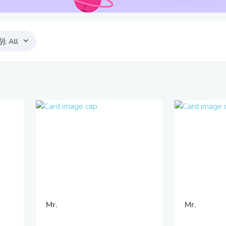
别:
All
Mr.
Mr.