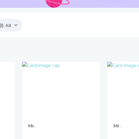
别:
All
Mr.
Mr.