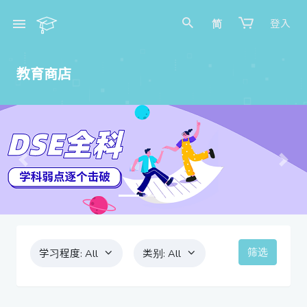
简
登入
教育商店
Previous
Next
筛选
学习程度:
All
类别:
All