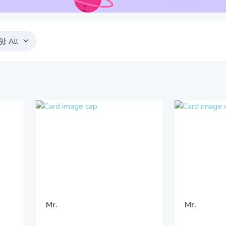
别:
All
Mr.
Mr.