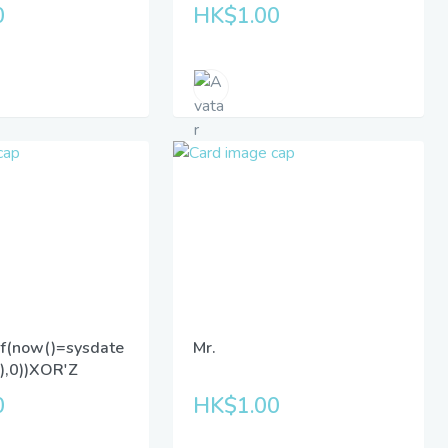
0
HK$1.00
if(now()=sysdate
Mr.
5),0))XOR'Z
0
HK$1.00