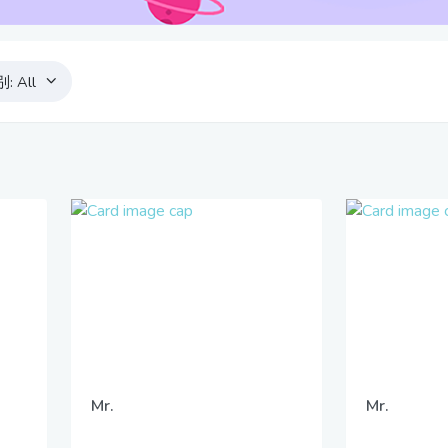
别:
All
Mr.
Mr.