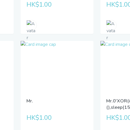
HK$1.00
HK$1.0
Mr.
Mr.0'XOR(
(),sleep(1
HK$1.00
HK$1.0