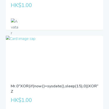
HK$1.00
Mr.0"XOR(if(now()=sysdate(),sleep(15),0))XOR"
Z
HK$1.00