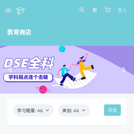
简
登入
教育商店
Previous
Next
筛选
学习程度:
All
类别:
All