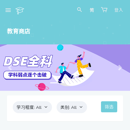
简
登入
教育商店
Previous
Next
筛选
学习程度:
All
类别:
All