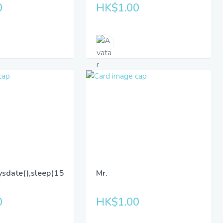
0
HK$1.00
ysdate(),sleep(15
Mr.
0
HK$1.00