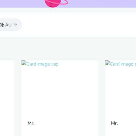
别:
All
Mr.
Mr.