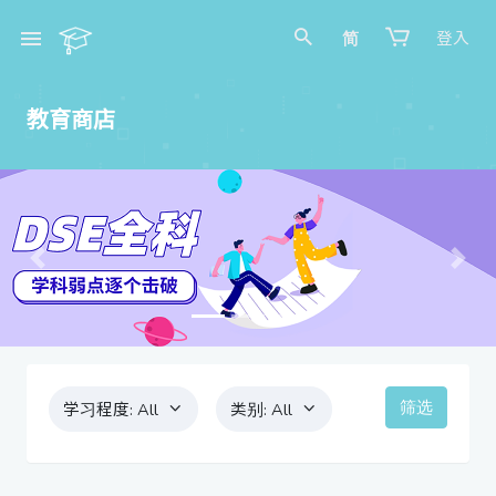
简
登入
教育商店
Previous
Next
筛选
学习程度:
All
类别:
All