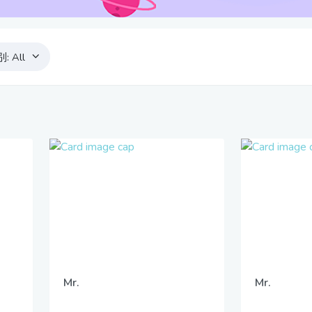
别:
All
Mr.
Mr.