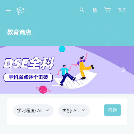
简
登入
教育商店
Previous
Next
筛选
学习程度:
All
类别:
All