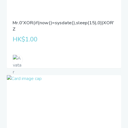
Mr.0'XOR(if(now()=sysdate(),sleep(15),0))XOR'
Z
HK$1.00