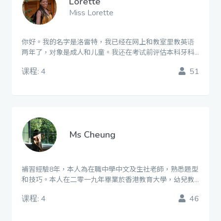
Lorette
Miss Lorette
你好。我的名字是洛雷特，我已经在网上和教室里教英语
两年了，对象是成人和儿童。我还在考试前评估本科牙科
学生。我致力于让学习成为一种有趣和积极的经验，激励
课程: 4
51
和鼓励我的学生充分发挥他们的潜力。 Hello，My name
is Lorette, I have been teaching english both online and
in a classroom setting for 2 years to both adults and
children. I also asses undergraduate dental students
before examinations. I am dedicated to making learning
a fun and positive experience, to inspire and encourage
Ms Cheung
my students to reach their full potential.
補習經驗8年，本人為在職中學中文及生社老師，熟悉題型
和技巧。本人在二零一九年畢業於香港教育大學，幼兒教
育高級文憑，獲取榮譽的成績。剛於香港教育大學修畢通
课程: 4
46
識教育課程，副修中國語文，獲取二等甲級榮譽的成績。
在公開考試成績中文科均獲得5級。 本人曾於兩間幼稚園