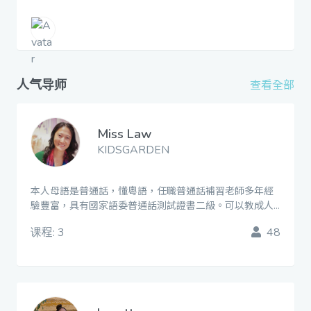
人气导师
查看全部
Miss Law
KIDSGARDEN
本人母語是普通話，懂粵語，任職普通話補習老師多年經
驗豐富，具有國家語委普通話測試證書二級。可以教成人
和幼稚園及小学生普通話拼音(聲母韻母)及日常會話用語、
课程: 3
48
GAPSK考試等，能因應學生程度提供筆記及練習，也可以
在綱上zoom视像教学。