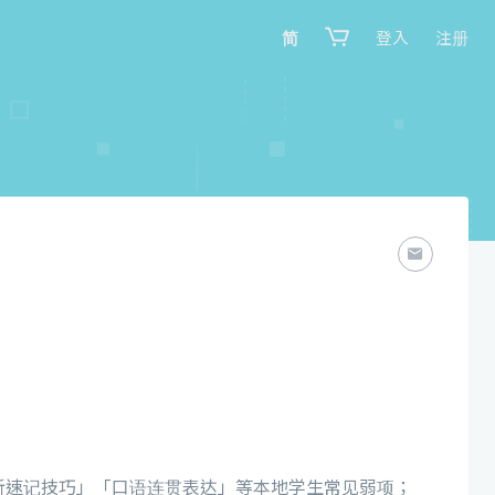
简
登入
注册
听速记技巧」「口语连贯表达」等本地学生常见弱项；