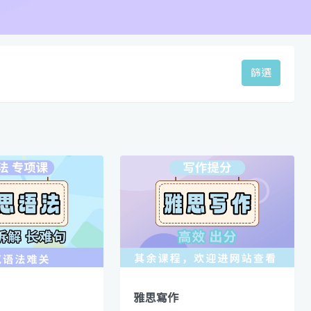
篩選
雅思寫作